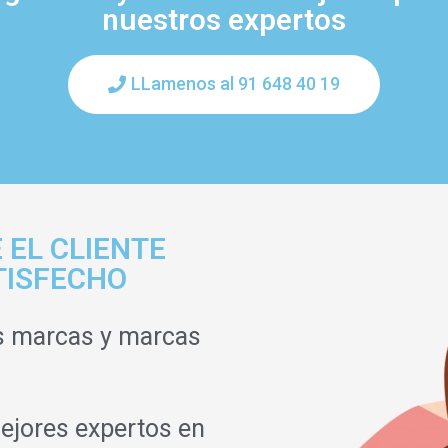
nuestros expertos
LLamenos al 91 648 40 19
 EL CLIENTE
TISFECHO
s marcas y marcas
ejores expertos en