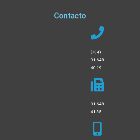
Contacto
(+34)
91 648
40 19
91 648
41 35